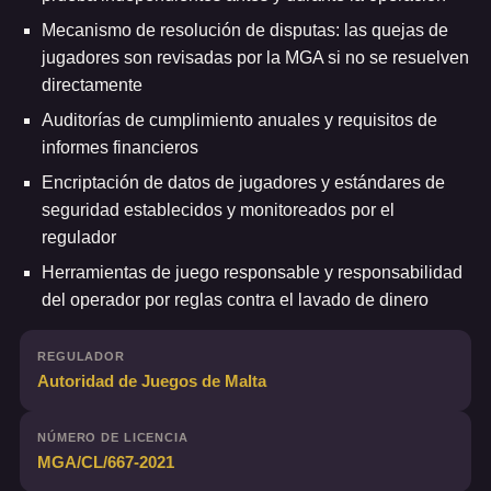
Mecanismo de resolución de disputas: las quejas de
jugadores son revisadas por la MGA si no se resuelven
directamente
Auditorías de cumplimiento anuales y requisitos de
informes financieros
Encriptación de datos de jugadores y estándares de
seguridad establecidos y monitoreados por el
regulador
Herramientas de juego responsable y responsabilidad
del operador por reglas contra el lavado de dinero
REGULADOR
Autoridad de Juegos de Malta
NÚMERO DE LICENCIA
MGA/CL/667-2021