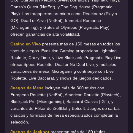
GO), Starburst (NetEnt), Sweet Bonanza (Pragmatic Play),
Gonzo's Quest (NetEnt), y The Dog House (Pragmatic
Play). Las tragaperras premium como Reactoonz (Play'n
GO), Dead or Alive (NetEnt), Immortal Romance
(Microgaming), y Gates of Olympus (Pragmatic Play)
ofrecen ganancias de alta volatilidad.
Casino en Vivo
presenta más de 150 mesas en todos los
tipos de juegos. Evolution Gaming proporciona Lightning
Roulette, Crazy Time, y Live Blackjack. Pragmatic Play Live
ofrece Speed Roulette, Deal or No Deal Live, y múltiples
variaciones de mesa. Microgaming contribuye con Live
Roulette, Live Baccarat, y shows de juegos dedicados.
Juegos de Mesa
incluyen más de 300 títulos con
European Roulette (NetEnt), American Roulette (Playtech),
Blackjack Pro (Microgaming), Baccarat Classic (IGT), y
variantes de Póker de iSoftBet y Betsoft. Juegos de cartas
clásicos y formatos de mesa especializados completan la
selección.
Juegos de Jackpot
presentan más de 180 títulos