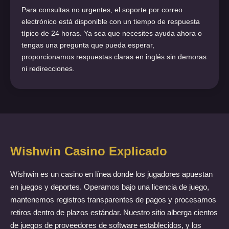
Para consultas no urgentes, el soporte por correo
electrónico está disponible con un tiempo de respuesta
típico de 24 horas. Ya sea que necesites ayuda ahora o
tengas una pregunta que pueda esperar,
proporcionamos respuestas claras en inglés sin demoras
ni redirecciones.
Wishwin Casino Explicado
Wishwin es un casino en línea donde los jugadores apuestan
en juegos y deportes. Operamos bajo una licencia de juego,
mantenemos registros transparentes de pagos y procesamos
retiros dentro de plazos estándar. Nuestro sitio alberga cientos
de juegos de proveedores de software establecidos, y los