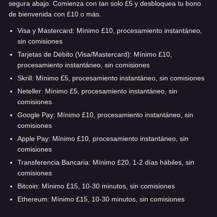
segura abajo. Comienza con tan solo £5 y desbloquea tu bono
de bienvenida con £10 o más.
Visa y Mastercard: Mínimo £10, procesamiento instantáneo,
sin comisiones
Tarjetas de Débito (Visa/Mastercard): Mínimo £10,
procesamiento instantáneo, sin comisiones
Skrill: Mínimo £5, procesamiento instantáneo, sin comisiones
Neteller: Mínimo £5, procesamiento instantáneo, sin
comisiones
Google Pay: Mínimo £10, procesamiento instantáneo, sin
comisiones
Apple Pay: Mínimo £10, procesamiento instantáneo, sin
comisiones
Transferencia Bancaria: Mínimo £20, 1-2 días hábiles, sin
comisiones
Bitcoin: Mínimo £15, 10-30 minutos, sin comisiones
Ethereum: Mínimo £15, 10-30 minutos, sin comisiones