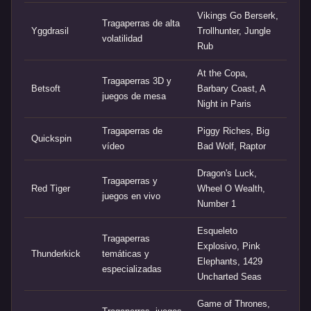
Vikings Go Berserk,
Tragaperras de alta
Yggdrasil
Trollhunter, Jungle
volatilidad
Rub
At the Copa,
Tragaperras 3D y
Betsoft
Barbary Coast, A
juegos de mesa
Night in Paris
Tragaperras de
Piggy Riches, Big
Quickspin
vídeo
Bad Wolf, Raptor
Dragon's Luck,
Tragaperras y
Red Tiger
Wheel O Wealth,
juegos en vivo
Number 1
Esqueleto
Tragaperras
Explosivo, Pink
Thunderkick
temáticas y
Elephants, 1429
especializadas
Uncharted Seas
Game of Thrones,