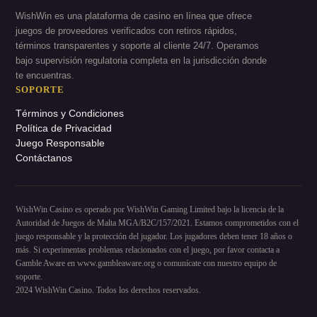
WishWin es una plataforma de casino en línea que ofrece
juegos de proveedores verificados con retiros rápidos,
términos transparentes y soporte al cliente 24/7. Operamos
bajo supervisión regulatoria completa en la jurisdicción donde
te encuentras.
SOPORTE
Términos y Condiciones
Política de Privacidad
Juego Responsable
Contáctanos
WishWin Casino es operado por WishWin Gaming Limited bajo la licencia de la
Autoridad de Juegos de Malta MGA/B2C/157/2021. Estamos comprometidos con el
juego responsable y la protección del jugador. Los jugadores deben tener 18 años o
más. Si experimentas problemas relacionados con el juego, por favor contacta a
Gamble Aware en www.gambleaware.org o comunícate con nuestro equipo de
soporte.
2024 WishWin Casino. Todos los derechos reservados.