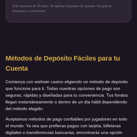
Solo mayores de 18 años | Se aplican requisitos de apuesta | Se aplican
términos y condiciones
Métodos de Depósito Fáciles para tu
Cuenta
Comienza con wishwin casino eligiendo un método de depósito
que funcione para ti. Todas nuestras opciones de pago son
seguras, rápidas y diseñadas para tu conveniencia. Tus fondos
llegan instantáneamente o dentro de un día hábil dependiendo
del método elegido.
Aceptamos métodos de pago confiables por jugadores en todo
el mundo. Ya sea que prefieras pagos con tarjeta, billeteras
digitales o transferencias bancarias, encontrarás una opción