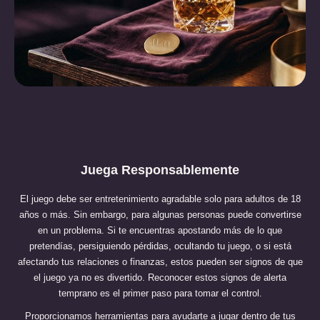
Juega Responsablemente
El juego debe ser entretenimiento agradable solo para adultos de 18
años o más. Sin embargo, para algunas personas puede convertirse
en un problema. Si te encuentras apostando más de lo que
pretendías, persiguiendo pérdidas, ocultando tu juego, o si está
afectando tus relaciones o finanzas, estos pueden ser signos de que
el juego ya no es divertido. Reconocer estos signos de alerta
temprano es el primer paso para tomar el control.
Proporcionamos herramientas para ayudarte a jugar dentro de tus