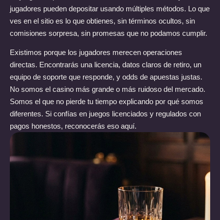
jugadores pueden depositar usando múltiples métodos. Lo que
ves en el sitio es lo que obtienes, sin términos ocultos, sin
comisiones sorpresa, sin promesas que no podamos cumplir.
Existimos porque los jugadores merecen operaciones
directas. Encontrarás una licencia, datos claros de retiro, un
equipo de soporte que responde, y odds de apuestas justas.
No somos el casino más grande o más ruidoso del mercado.
Somos el que no pierde tu tiempo explicando por qué somos
diferentes. Si confías en juegos licenciados y regulados con
pagos honestos, reconocerás eso aquí.