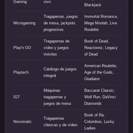
Gaming
vivo
Blackjack
Tragaperras, juegos
Immortal Romance,
Microgaming
de mesa, jackpots
Mega Moolah, Live
progresivos
Roulette
Tragaperras de
Book of Dead,
Play'n GO
vídeo y juegos
Reactoonz, Legacy
móviles
of Dead
American Roulette,
Catálogo de juegos
Playtech
Age of the Gods,
integral
Gladiator
Máquinas
Baccarat Classic,
IGT
tragaperras y
Wolf Run, DaVinci
juegos de mesa
Diamonds
Book of Ra,
Tragaperras
Novomatic
Columbus, Lucky
clásicas y de vídeo
Ladies