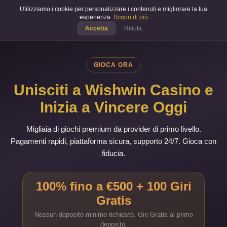
Utilizziamo i cookie per personalizzare i contenuti e migliorare la tua
wishwin casino
IT
Gioca
▾
esperienza.
Scopri di più
Accetta
Rifiuta
GIOCA ORA
Unisciti a Wishwin Casino e
Inizia a Vincere Oggi
Migliaia di giochi premium da provider di primo livello.
Pagamenti rapidi, piattaforma sicura, supporto 24/7. Gioca con
fiducia.
100% fino a €500 + 100 Giri
Gratis
Nessun deposito minimo richiesto. Giri Gratis al primo
deposito.