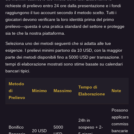
richieste di prelievo entro 24 ore dalla presentazione e i fondi
raggiungono il tuo account secondo il metodo scelto. Tutti i
giocatori devono verificare la loro identità prima del primo
prelievo—questa è una pratica standard del settore e protegge
sia te che la nostra piattaforma.
Seleziona uno dei metodi seguenti che si adatta alle tue
esigenze. I prelievi minimi partono da 10 USD, con la maggior
parte dei metodi disponibili fino a 5000 USD per transazione. I
tempi di elaborazione mostrati sono stime basate su calendari
bancari tipici.
Metodo
Tempo di
di
Minimo
Massimo
Note
Elaborazione
Prelievo
Possono
applicarsi
24h in
commission
Bonifico
5000
sospeso + 2-
20 USD
bancarie