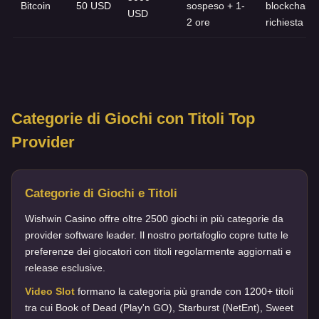
Bitcoin
50 USD
sospeso + 1-
blockchain
USD
2 ore
richiesta
Categorie di Giochi con Titoli Top
Provider
Categorie di Giochi e Titoli
Wishwin Casino offre oltre 2500 giochi in più categorie da
provider software leader. Il nostro portafoglio copre tutte le
preferenze dei giocatori con titoli regolarmente aggiornati e
release esclusive.
Video Slot
formano la categoria più grande con 1200+ titoli
tra cui Book of Dead (Play'n GO), Starburst (NetEnt), Sweet