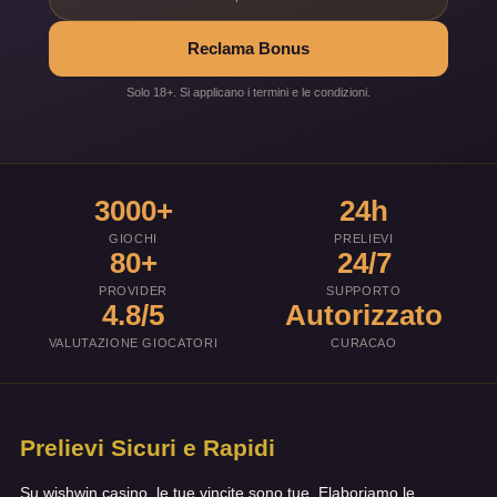
Reclama Bonus
Solo 18+. Si applicano i termini e le condizioni.
3000+
24h
GIOCHI
PRELIEVI
80+
24/7
PROVIDER
SUPPORTO
4.8/5
Autorizzato
VALUTAZIONE GIOCATORI
CURACAO
Prelievi Sicuri e Rapidi
Su wishwin casino, le tue vincite sono tue. Elaboriamo le