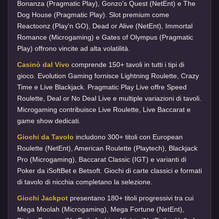
Bonanza (Pragmatic Play), Gonzo's Quest (NetEnt) e The
Dog House (Pragmatic Play). Slot premium come
Reactoonz (Play'n GO), Dead or Alive (NetEnt), Immortal
Romance (Microgaming) e Gates of Olympus (Pragmatic
Play) offrono vincite ad alta volatilità.
Casinò dal Vivo
comprende 150+ tavoli in tutti i tipi di
gioco. Evolution Gaming fornisce Lightning Roulette, Crazy
Time e Live Blackjack. Pragmatic Play Live offre Speed
Roulette, Deal or No Deal Live e multiple variazioni di tavoli.
Microgaming contribuisce Live Roulette, Live Baccarat e
game show dedicati.
Giochi da Tavolo
includono 300+ titoli con European
Roulette (NetEnt), American Roulette (Playtech), Blackjack
Pro (Microgaming), Baccarat Classic (IGT) e varianti di
Poker da iSoftBet e Betsoft. Giochi di carte classici e formati
di tavolo di nicchia completano la selezione.
Giochi Jackpot
presentano 180+ titoli progressivi tra cui
Mega Moolah (Microgaming), Mega Fortune (NetEnt),