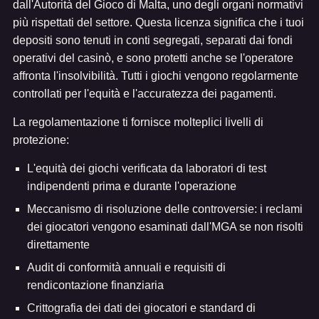
dall'Autorità del Gioco di Malta, uno degli organi normativi
più rispettati del settore. Questa licenza significa che i tuoi
depositi sono tenuti in conti segregati, separati dai fondi
operativi del casinò, e sono protetti anche se l'operatore
affronta l'insolvibilità. Tutti i giochi vengono regolarmente
controllati per l'equità e l'accuratezza dei pagamenti.
La regolamentazione ti fornisce molteplici livelli di
protezione:
L'equità dei giochi verificata da laboratori di test
indipendenti prima e durante l'operazione
Meccanismo di risoluzione delle controversie: i reclami
dei giocatori vengono esaminati dall'MGA se non risolti
direttamente
Audit di conformità annuali e requisiti di
rendicontazione finanziaria
Crittografia dei dati dei giocatori e standard di