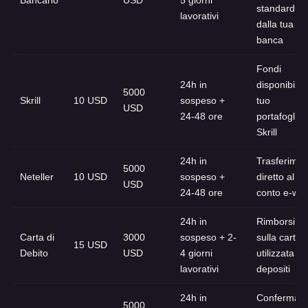
Bancario
USD
5 giorni
standard
lavorativi
dalla tua
banca
Fondi
24h in
disponibili n
5000
Skrill
10 USD
sospeso +
tuo
USD
24-48 ore
portafoglio
Skrill
24h in
Trasferimen
5000
Neteller
10 USD
sospeso +
diretto al tu
USD
24-48 ore
conto e-wal
24h in
Rimborsi
Carta di
3000
sospeso + 2-
sulla carta
15 USD
Debito
USD
4 giorni
utilizzata pe
lavorativi
depositi
24h in
Conferma
5000